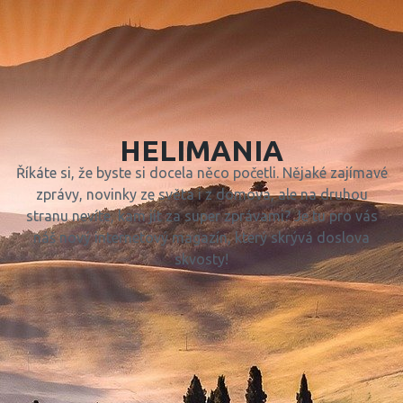
HELIMANIA
Říkáte si, že byste si docela něco početli. Nějaké zajímavé
zprávy, novinky ze světa i z domova, ale na druhou
stranu nevíte, kam jít za super zprávami? Je tu pro vás
náš nový internetový magazín, který skrývá doslova
skvosty!