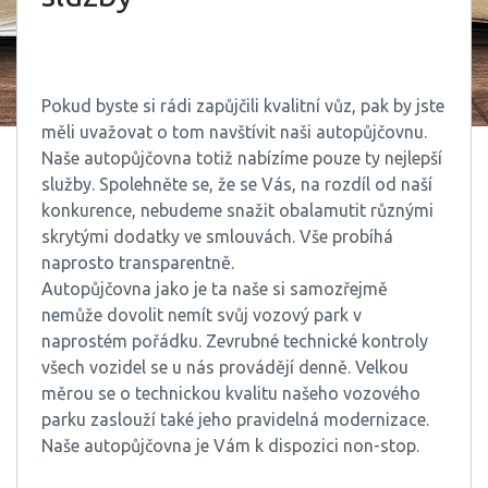
Pokud byste si rádi zapůjčili kvalitní vůz, pak by jste
měli uvažovat o tom navštívit naši autopůjčovnu.
Naše autopůjčovna totiž nabízíme pouze ty nejlepší
služby. Spolehněte se, že se Vás, na rozdíl od naší
konkurence, nebudeme snažit obalamutit různými
skrytými dodatky ve smlouvách. Vše probíhá
naprosto transparentně.
Autopůjčovna jako je ta naše si samozřejmě
nemůže dovolit nemít svůj vozový park v
naprostém pořádku. Zevrubné technické kontroly
všech vozidel se u nás provádějí denně. Velkou
měrou se o technickou kvalitu našeho vozového
parku zaslouží také jeho pravidelná modernizace.
Naše autopůjčovna je Vám k dispozici non-stop.