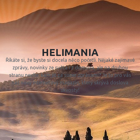
HELIMANIA
Říkáte si, že byste si docela něco početli. Nějaké zajímavé
zprávy, novinky ze světa i z domova, ale na druhou
stranu nevíte, kam jít za super zprávami? Je tu pro vás
náš nový internetový magazín, který skrývá doslova
skvosty!