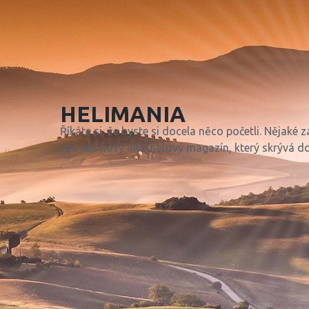
HELIMANIA
Říkáte si, že byste si docela něco početli. Nějaké
vás náš nový internetový magazín, který skrývá d