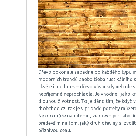
Dřevo dokonale zapadne do každého typu inte
moderních trendů anebo třeba rustikálního st
skvělé i na dotek – dřevo vás nikdy nebude s
nepříjemně neprochladla. Je vhodné i jako k
dlouhou životnost. To je dáno tím, že když 
rhobchod.cz
, tak je v případě potřeby může
Někdo může namítnout, že dřevo je drahé. A
především na tom, jaký druh dřeviny si zvolít
příznivou cenu.