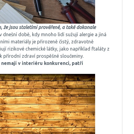
o, že jsou staletími prověřené, a také dokonale
ť v dnešní době, kdy mnoho lidí sužují alergie a jiná
dními materiály je přirozeně čistý, zdravotně
jí rizikové chemické látky, jako například ftaláty z
 přírodní zdraví prospěšné sloučeniny.
nemají v interiéru konkurenci, patří