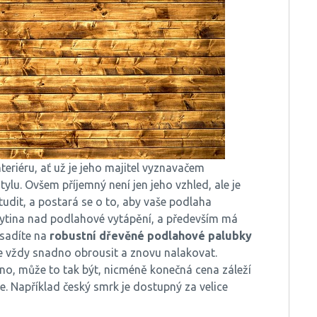
riéru, ať už je jeho majitel vyznavačem
ylu. Ovšem příjemný není jen jeho vzhled, ale je
tudit, a postará se o to, aby vaše podlaha
rytina nad podlahové vytápění, a především má
vsadíte na
robustní dřevěné podlahové palubky
te vždy snadno obrousit a znovu nalakovat.
no, může to tak být, nicméně konečná cena záleží
e. Například český smrk je dostupný za velice