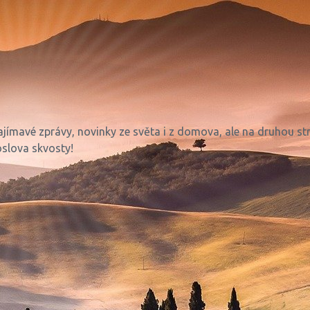
 zajímavé zprávy, novinky ze světa i z domova, ale na druhou st
oslova skvosty!