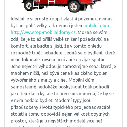
Ideální je si prostě koupit vlastní pozemek, nemusí
být ani příliš velký, a k němu i jeden
mobilní dům
http://www.top-mobilnidomy.cz
. Možná se vám
zdá, že je to až příliš velké snížení požadavků na
komfort, ale buďte si jisti, že v tomto ohledu
rozhodně trpět nebudete. Jedná se o bydlení, které
není dokonalé, ovšem není ani kdovíjak špatné.
Jeho největší výhodou je samozřejmě cena, která je
mnohem nižší, než bývá cena klasického bydlení
vytvořeného z malty a cihel. Mobilní dům
samozřejmě nedokáže poskytnout tolik pohodlí
jako ten klasický, ale to přece neznamená, že by se
v něm nedalo bydlet. Moderní typy jsou
přizpůsobeny životu typického pro jednadvacáté
století a tomu odpovídá nejen velikost obytných
prostor, která je u největších modelů více než