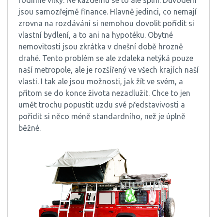
rodinné vilky. Ne každému se to ale splní. Důvodem
jsou samozřejmě finance. Hlavně jedinci, co nemají
zrovna na rozdávání si nemohou dovolit pořídit si
vlastní bydlení, a to ani na hypotéku. Obytné
nemovitosti jsou zkrátka v dnešní době hrozně
drahé. Tento problém se ale zdaleka netýká pouze
naší metropole, ale je rozšířený ve všech krajích naší
vlasti. I tak ale jsou možnosti, jak žít ve svém, a
přitom se do konce života nezadlužit. Chce to jen
umět trochu popustit uzdu své představivosti a
pořídit si něco méně standardního, než je úplně
běžné.