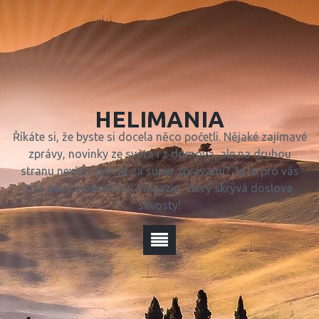
HELIMANIA
Říkáte si, že byste si docela něco početli. Nějaké zajímavé
zprávy, novinky ze světa i z domova, ale na druhou
stranu nevíte, kam jít za super zprávami? Je tu pro vás
náš nový internetový magazín, který skrývá doslova
skvosty!